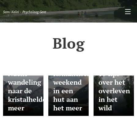
Sami Kalaï - Psycholoog Gent
Blog
30-09-2019
28-09-2019
27-09-2019
Nacht
Romantisch
10 tips
wandeling
weekend
over het
naar de
in een
overleven
kristalheldere
hut aan
in het
meer
het meer
wild