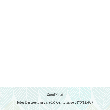
Sami Kalaï
Jules Destréelaan 25, 9050 Gentbrugge 0470/125959